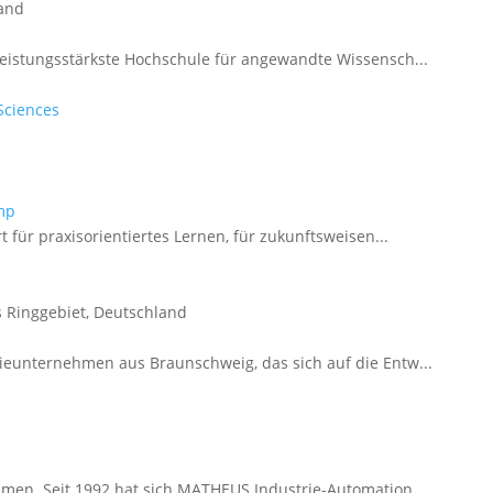
land
leistungsstärkste Hochschule für angewandte Wissensch...
 Sciences
mp
 für praxisorientiertes Lernen, für zukunftsweisen...
 Ringgebiet, Deutschland
ieunternehmen aus Braunschweig, das sich auf die Entw...
men. Seit 1992 hat sich MATHEUS Industrie-Automation ...