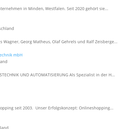
ternehmen in Minden, Westfalen. Seit 2020 gehört sie...
schland
Wagner, Georg Matheus, Olaf Gehrels und Ralf Zeisberge...
technik mbH
land
ECHNIK UND AUTOMATISIERUNG Als Spezialist in der H...
d
ping seit 2003. Unser Erfolgskonzept: Onlineshopping...
hland