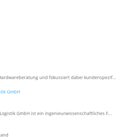
d Hardwareberatung und fokussiert dabei kundenspezif...
istik GmbH
Logistik GmbH ist ein ingenieurwissenschaftliches F...
land