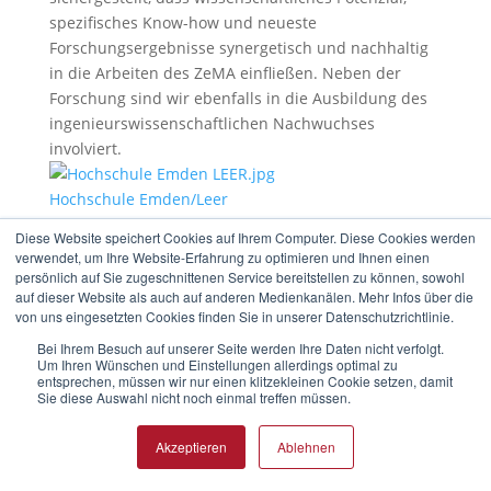
spezifisches Know-how und neueste
Forschungsergebnisse synergetisch und nachhaltig
in die Arbeiten des ZeMA einfließen. Neben der
Forschung sind wir ebenfalls in die Ausbildung des
ingenieurswissenschaftlichen Nachwuchses
involviert.
Hochschule Emden/Leer
Constantiaplatz 4, Emden, Deutschland
Diese Website speichert Cookies auf Ihrem Computer. Diese Cookies werden
https://www.hs-emden-leer.de/
verwendet, um Ihre Website-Erfahrung zu optimieren und Ihnen einen
An der Hochschule Emden/Leer wird Lehre mit
persönlich auf Sie zugeschnittenen Service bereitstellen zu können, sowohl
auf dieser Website als auch auf anderen Medienkanälen. Mehr Infos über die
intensiver Forschung und Wissenstransfer in
von uns eingesetzten Cookies finden Sie in unserer Datenschutzrichtlinie.
Projekten und Kooperationen mit Unternehmen,
Bei Ihrem Besuch auf unserer Seite werden Ihre Daten nicht verfolgt.
Kommunen und weiteren Partnern verknüpft. Die
Um Ihren Wünschen und Einstellungen allerdings optimal zu
Forschungsschwerpunkte liegen in den Bereichen
entsprechen, müssen wir nur einen klitzekleinen Cookie setzen, damit
Sie diese Auswahl nicht noch einmal treffen müssen.
Industrielle Informatik, nachhaltige Technologien
und Ressourcenorientierung im Spannungsfeld von
Akzeptieren
Ablehnen
Individuum und Gesellschaft, ergänzt durch
Engagements in den optischen Technologien sowie