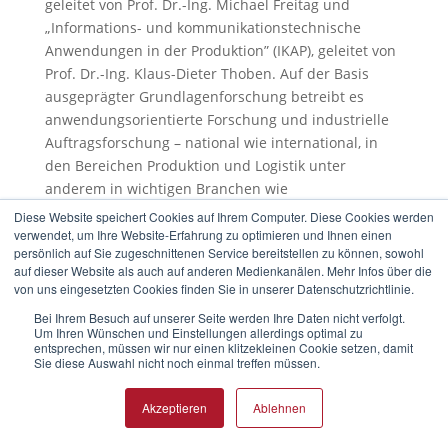
geleitet von Prof. Dr.-Ing. Michael Freitag und
„Informations- und kommunikationstechnische
Anwendungen in der Produktion” (IKAP), geleitet von
Prof. Dr.-Ing. Klaus-Dieter Thoben. Auf der Basis
ausgeprägter Grundlagenforschung betreibt es
anwendungsorientierte Forschung und industrielle
Auftragsforschung – national wie international, in
den Bereichen Produktion und Logistik unter
anderem in wichtigen Branchen wie
Logistikdienstleistung, Automobil, Luftfahrt und
Diese Website speichert Cookies auf Ihrem Computer. Diese Cookies werden
Windenergie. Weiterhin ist das BIBA in einem DFG-
verwendet, um Ihre Website-Erfahrung zu optimieren und Ihnen einen
persönlich auf Sie zugeschnittenen Service bereitstellen zu können, sowohl
Sonderforschungsbereich der Universität Bremen
auf dieser Website als auch auf anderen Medienkanälen. Mehr Infos über die
und im Bremen Research Cluster for Dynamics in
von uns eingesetzten Cookies finden Sie in unserer Datenschutzrichtlinie.
Logistics (
Log
Dynamics
) sowie in der International
Bei Ihrem Besuch auf unserer Seite werden Ihre Daten nicht verfolgt.
Graduate School for Dynamics in Logistics engagiert.
Um Ihren Wünschen und Einstellungen allerdings optimal zu
entsprechen, müssen wir nur einen klitzekleinen Cookie setzen, damit
Mit dem Log
Dynamics
Lab verfügt das BIBA über ein
Sie diese Auswahl nicht noch einmal treffen müssen.
Dienstleistungszentrum zur Entwicklung und
Erprobung innovativer mobiler Technologien für
Akzeptieren
Ablehnen
logistische Prozesse und Systeme.